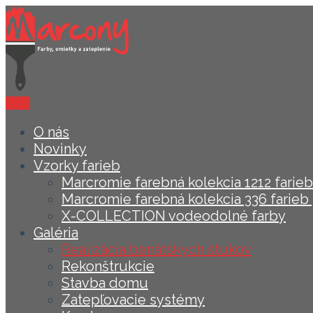
Menu
O nás
Novinky
Vzorky farieb
Marcromie farebná kolekcia 1212 farieb 
Marcromie farebná kolekcia 336 farieb 
X-COLLECTION vodeodolné farby
Galéria
Realizácia benátskych štukov
Rekonštrukcie
Stavba domu
Zatepľovacie systémy