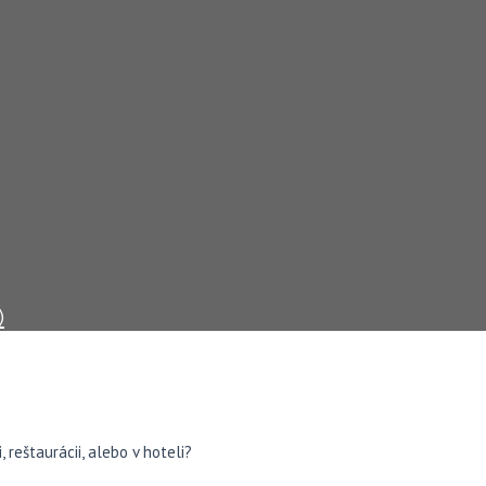
)
 reštaurácii, alebo v hoteli?