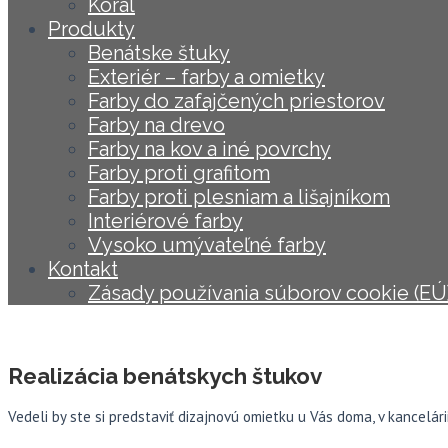
Koral
Produkty
Benátske štuky
Exteriér – farby a omietky
Farby do zafajčených priestorov
Farby na drevo
Farby na kov a iné povrchy
Farby proti grafitom
Farby proti plesniam a lišajníkom
Interiérové farby
Vysoko umývateľné farby
Kontakt
Zásady používania súborov cookie (EÚ
Realizácia benátskych štukov
Vedeli by ste si predstaviť dizajnovú omietku u Vás doma, v kancelárii,