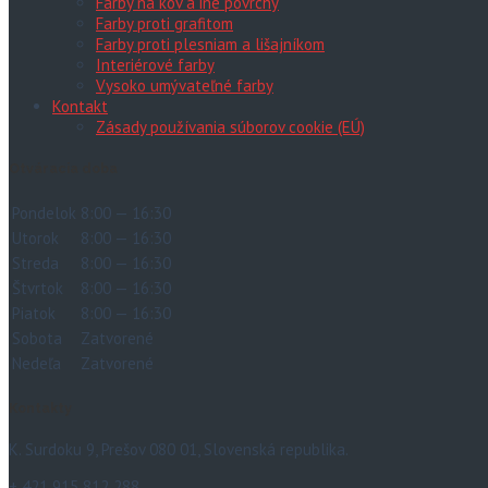
Farby na kov a iné povrchy
Farby proti grafitom
Farby proti plesniam a lišajníkom
Interiérové farby
Vysoko umývateľné farby
Kontakt
Zásady používania súborov cookie (EÚ)
Otváracia doba
Pondelok
8:00 — 16:30
Utorok
8:00 — 16:30
Streda
8:00 — 16:30
Štvrtok
8:00 — 16:30
Piatok
8:00 — 16:30
Sobota
Zatvorené
Nedeľa
Zatvorené
Kontakty
K. Surdoku 9, Prešov 080 01, Slovenská republika.
+ 421 915 812 288