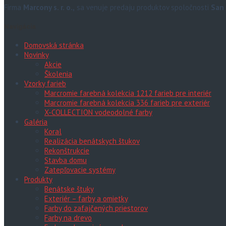
Firma
Marcony s. r. o.,
sa venuje predaju produktov spoločnosti
San 
Navigácia
Domovská stránka
Novinky
Akcie
Školenia
Vzorky farieb
Marcromie farebná kolekcia 1212 farieb pre interiér
Marcromie farebná kolekcia 336 farieb pre exteriér
X-COLLECTION vodeodolné farby
Galéria
Koral
Realizácia benátskych štukov
Rekonštrukcie
Stavba domu
Zatepľovacie systémy
Produkty
Benátske štuky
Exteriér – farby a omietky
Farby do zafajčených priestorov
Farby na drevo