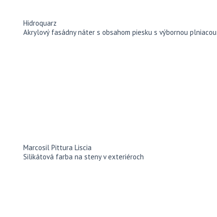
Hidroquarz
Akrylový fasádny náter s obsahom piesku s výbornou plniaco
Marcosil Pittura Liscia
Silikátová farba na steny v exteriéroch