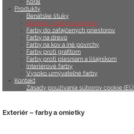
Koral
Produkty
Benátske štuky
Exteriér – farby a omietky
Farby do zafajčených priestorov
Farby na drevo
Farby na kov a iné povrchy
Farby proti grafitom
Farby proti plesniam a lišajníkom
Interiérové farby
Vysoko umývateľné farby
Kontakt
Zásady používania súborov cookie (EÚ
Exteriér – farby a omietky