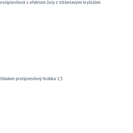
protiplesňová s efektom žuly s trblietavými kryštálmi
zhľadom protiplesňový hrúbka 1,5