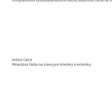
Protipliesňová vysokoumývateľná matná silikónová farba na ste
Antica Calce
Minerálna farba na steny pre interiéry a exteriéry