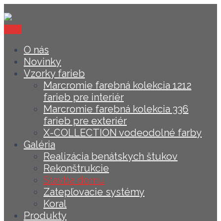
Menu
O nás
Novinky
Vzorky farieb
Marcromie farebná kolekcia 1212
farieb pre interiér
Marcromie farebná kolekcia 336
farieb pre exteriér
X-COLLECTION vodeodolné farby
Galéria
Realizácia benátskych štukov
Rekonštrukcie
Stavba domu
Zatepľovacie systémy
Koral
Produkty