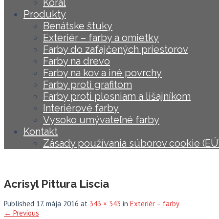
Koral
Produkty
Benátske štuky
Exteriér – farby a omietky
Farby do zafajčených priestorov
Farby na drevo
Farby na kov a iné povrchy
Farby proti grafitom
Farby proti plesniam a lišajníkom
Interiérové farby
Vysoko umývateľné farby
Kontakt
Zásady používania súborov cookie (EÚ
Acrisyl Pittura Liscia
Published
17. mája 2016
at
343 × 343
in
Exteriér – farby
←
Previous