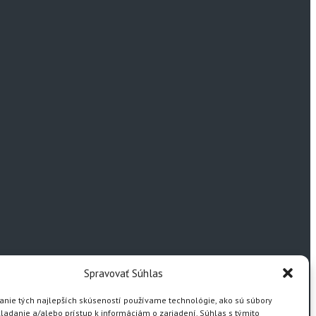
Spravovať Súhlas
anie tých najlepších skúseností používame technológie, ako sú súbory
ladanie a/alebo prístup k informáciám o zariadení. Súhlas s týmito