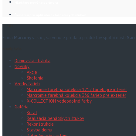
Hľadáme nového partnera
Školenia pre aplikátorov benátskych stukov
O nás
Firma
Marcony s. r. o.,
sa venuje predaju produktov spoločnosti
San 
Navigácia
Domovská stránka
Novinky
Akcie
Školenia
Vzorky farieb
Marcromie farebná kolekcia 1212 farieb pre interiér
Marcromie farebná kolekcia 336 farieb pre exteriér
X-COLLECTION vodeodolné farby
Galéria
Koral
Realizácia benátskych štukov
Rekonštrukcie
Stavba domu
Zatepľovacie systémy