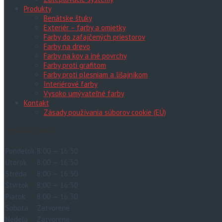
Produkty
Benátske štuky
Exteriér – farby a omietky
Farby do zafajčených priestorov
Farby na drevo
Farby na kov a iné povrchy
Farby proti grafitom
Farby proti plesniam a lišajníkom
Interiérové farby
Vysoko umývateľné farby
Kontakt
Zásady používania súborov cookie (EÚ)
Otváracia doba
Pondelok
8:00 — 16:30
Utorok
8:00 — 16:30
Streda
8:00 — 16:30
Štvrtok
8:00 — 16:30
Piatok
8:00 — 16:30
Sobota
Zatvorené
Nedeľa
Zatvorené