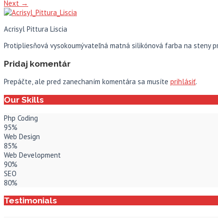
Next
→
Acrisyl Pittura Liscia
Protipliesňová vysokoumývateľná matná silikónová farba na steny pre
Pridaj komentár
Prepáčte, ale pred zanechaním komentára sa musíte
prihlásiť
.
Our Skills
Php Coding
95%
Web Design
85%
Web Development
90%
SEO
80%
Testimonials