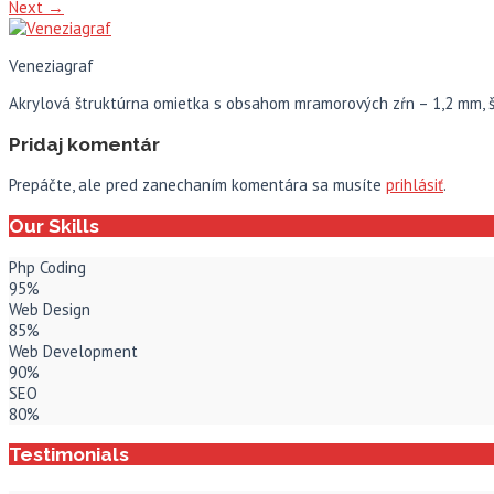
Next
→
Veneziagraf
Akrylová štruktúrna omietka s obsahom mramorových zŕn – 1,2 mm, 
Pridaj komentár
Prepáčte, ale pred zanechaním komentára sa musíte
prihlásiť
.
Our Skills
Php Coding
95%
Web Design
85%
Web Development
90%
SEO
80%
Testimonials