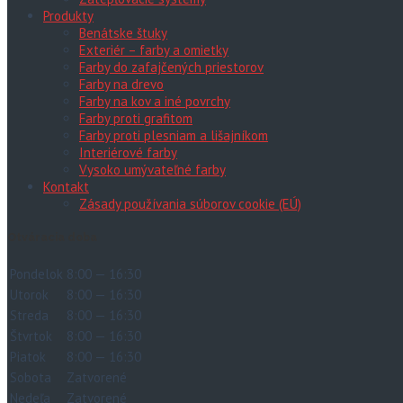
Produkty
Benátske štuky
Exteriér – farby a omietky
Farby do zafajčených priestorov
Farby na drevo
Farby na kov a iné povrchy
Farby proti grafitom
Farby proti plesniam a lišajníkom
Interiérové farby
Vysoko umývateľné farby
Kontakt
Zásady používania súborov cookie (EÚ)
Otváracia doba
Pondelok
8:00 — 16:30
Utorok
8:00 — 16:30
Streda
8:00 — 16:30
Štvrtok
8:00 — 16:30
Piatok
8:00 — 16:30
Sobota
Zatvorené
Nedeľa
Zatvorené