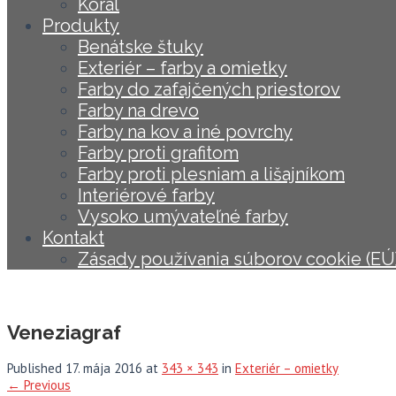
Koral
Produkty
Benátske štuky
Exteriér – farby a omietky
Farby do zafajčených priestorov
Farby na drevo
Farby na kov a iné povrchy
Farby proti grafitom
Farby proti plesniam a lišajníkom
Interiérové farby
Vysoko umývateľné farby
Kontakt
Zásady používania súborov cookie (EÚ
Veneziagraf
Published
17. mája 2016
at
343 × 343
in
Exteriér – omietky
←
Previous