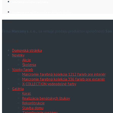
Hľadáme nového partnera
Školenia pre aplikátorov benátskych stukov
O nás
Firma
Marcony s. r. o.,
sa venuje predaju produktov spoločnosti
San 
Navigácia
Domovská stránka
Novinky
Akcie
Školenia
Vzorky farieb
Marcromie farebná kolekcia 1212 farieb pre interiér
Marcromie farebná kolekcia 336 farieb pre exteriér
X-COLLECTION vodeodolné farby
Galéria
Koral
Realizácia benátskych štukov
Rekonštrukcie
Stavba domu
Zatepľovacie systémy