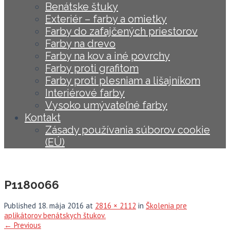
Benátske štuky
Exteriér – farby a omietky
Farby do zafajčených priestorov
Farby na drevo
Farby na kov a iné povrchy
Farby proti grafitom
Farby proti plesniam a lišajníkom
Interiérové farby
Vysoko umývateľné farby
Kontakt
Zásady používania súborov cookie
(EÚ)
P1180066
Published
18. mája 2016
at
2816 × 2112
in
Školenia pre
aplikátorov benátskych štukov.
←
Previous