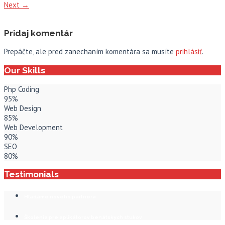
Next
→
Pridaj komentár
Prepáčte, ale pred zanechaním komentára sa musíte
prihlásiť
.
Our Skills
Php Coding
95%
Web Design
85%
Web Development
90%
SEO
80%
Testimonials
Hľadáme nového partnera
Školenia pre aplikátorov benátskych stukov