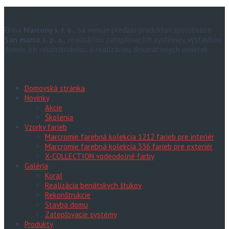
O nás
Firma
Marcony s. r. o.,
sa venuje predaju produktov spoločnosti
San marco s. p. a.,
realizáciou zatepľovacích systémov, výstavbou
domov, ich rekonštrukciou a realizáciou dekoratívnych omietok.
Navigácia
Domovská stránka
Novinky
Akcie
Školenia
Vzorky farieb
Marcromie farebná kolekcia 1212 farieb pre interiér
Marcromie farebná kolekcia 336 farieb pre exteriér
X-COLLECTION vodeodolné farby
Galéria
Koral
Realizácia benátskych štukov
Rekonštrukcie
Stavba domu
Zatepľovacie systémy
Produkty