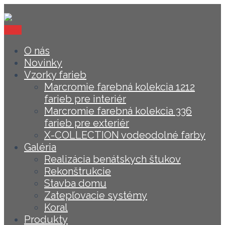
Menu
O nás
Novinky
Vzorky farieb
Marcromie farebná kolekcia 1212
farieb pre interiér
Marcromie farebná kolekcia 336
farieb pre exteriér
X-COLLECTION vodeodolné farby
Galéria
Realizácia benátskych štukov
Rekonštrukcie
Stavba domu
Zatepľovacie systémy
Koral
Produkty