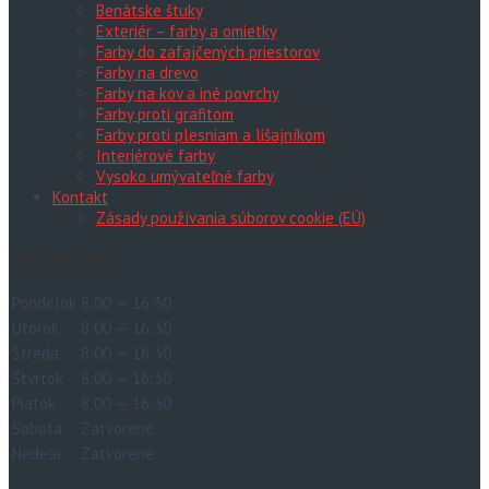
Benátske štuky
Exteriér – farby a omietky
Farby do zafajčených priestorov
Farby na drevo
Farby na kov a iné povrchy
Farby proti grafitom
Farby proti plesniam a lišajníkom
Interiérové farby
Vysoko umývateľné farby
Kontakt
Zásady používania súborov cookie (EÚ)
Otváracia doba
Pondelok
8:00 — 16:30
Utorok
8:00 — 16:30
Streda
8:00 — 16:30
Štvrtok
8:00 — 16:30
Piatok
8:00 — 16:30
Sobota
Zatvorené
Nedeľa
Zatvorené