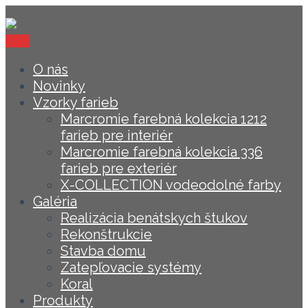
Menu
O nás
Novinky
Vzorky farieb
Marcromie farebná kolekcia 1212
farieb pre interiér
Marcromie farebná kolekcia 336
farieb pre exteriér
X-COLLECTION vodeodolné farby
Galéria
Realizácia benátskych štukov
Rekonštrukcie
Stavba domu
Zatepľovacie systémy
Koral
Produkty