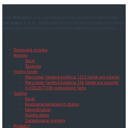
O nás
Firma
Marcony s. r. o.,
sa venuje predaju produktov spoločnosti
San marco s. p. a.,
realizáciou zatepľovacích systémov, výstavbou
domov, ich rekonštrukciou a realizáciou dekoratívnych omietok.
Navigácia
Domovská stránka
Novinky
Akcie
Školenia
Vzorky farieb
Marcromie farebná kolekcia 1212 farieb pre interiér
Marcromie farebná kolekcia 336 farieb pre exteriér
X-COLLECTION vodeodolné farby
Galéria
Koral
Realizácia benátskych štukov
Rekonštrukcie
Stavba domu
Zatepľovacie systémy
Produkty