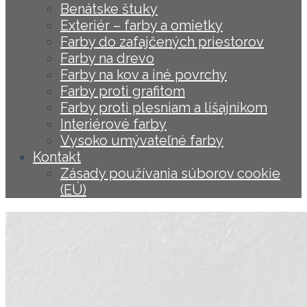
Benátske štuky
Exteriér – farby a omietky
Farby do zafajčených priestorov
Farby na drevo
Farby na kov a iné povrchy
Farby proti grafitom
Farby proti plesniam a lišajníkom
Interiérové farby
Vysoko umývateľné farby
Kontakt
Zásady používania súborov cookie
(EÚ)