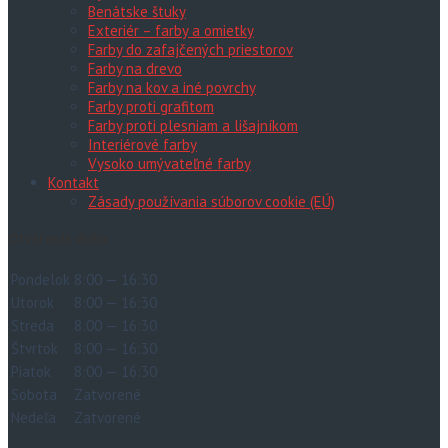
Benátske štuky
Exteriér – farby a omietky
Farby do zafajčených priestorov
Farby na drevo
Farby na kov a iné povrchy
Farby proti grafitom
Farby proti plesniam a lišajníkom
Interiérové farby
Vysoko umývateľné farby
Kontakt
Zásady používania súborov cookie (EÚ)
Otváracia doba
Pondelok
8:00 — 16:30
Utorok
8:00 — 16:30
Streda
8:00 — 16:30
Štvrtok
8:00 — 16:30
Piatok
8:00 — 16:30
Sobota
Zatvorené
Nedeľa
Zatvorené