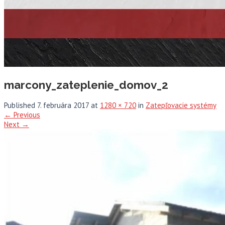
marcony_zateplenie_domov_2
Published
7. februára 2017
at
1280 × 720
in
Zatepľovacie systémy
←
Previous
Next
→