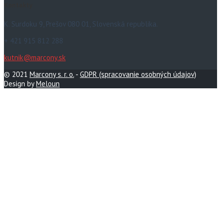
Kontakty
K. Surdoku 9, Prešov 080 01, Slovenská republika.
+ 421 915 812 288
kutnik@marcony.sk
© 2021
Marcony s. r. o.
-
GDPR (spracovanie osobných údajov)
Design by
Meloun