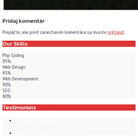
Pridaj komentár
Prepáčte, ale pred zanechaním komentára sa musíte
prihlásiť
.
Our Skills
Php Coding
95%
Web Design
85%
Web Development
90%
SEO
80%
Testimonials
Hľadáme nového partnera
Školenia pre aplikátorov benátskych stukov