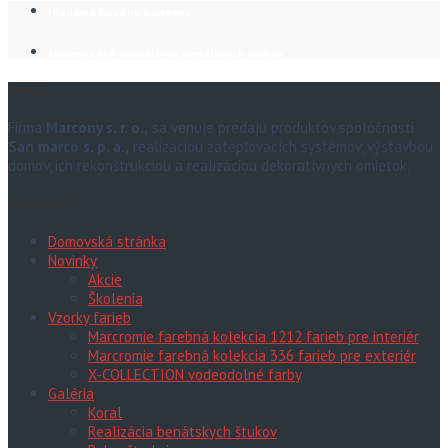
Hľadáme nového partnera
Školenia pre aplikátorov benátskych stukov
O nás
Firma
Marcony s. r. o.,
sa venuje predaju produktov spoločnosti
San marco s. p. a.,
realizáciou zatepľovacích systémov, výstavbou
domov, ich rekonštrukciou a realizáciou dekoratívnych omietok.
Navigácia
Domovská stránka
Novinky
Akcie
Školenia
Vzorky farieb
Marcromie farebná kolekcia 1212 farieb pre interiér
Marcromie farebná kolekcia 336 farieb pre exteriér
X-COLLECTION vodeodolné farby
Galéria
Koral
Realizácia benátskych štukov