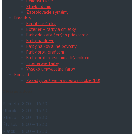
Rekonštrukcie
Stavba domu
Zatepľovacie systémy
Produkty
Benátske štuky
Exteriér – farby a omietky
Farby do zafajčených priestorov
Farby na drevo
Farby na kov a iné povrchy
Farby proti grafitom
Farby proti plesniam a lišajníkom
Interiérové farby
Vysoko umývateľné farby
Kontakt
Zásady používania súborov cookie (EÚ)
Otváracia doba
Pondelok
8:00 — 16:30
Utorok
8:00 — 16:30
Streda
8:00 — 16:30
Štvrtok
8:00 — 16:30
Piatok
8:00 — 16:30