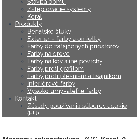
Stavba domu
Zatepľovacie systémy
Koral
Produkty
Benátske štuky
Exteriér – farby a omietky
Farby do zafajčených priestorov
Farby na drevo
Farby na kov a iné povrchy
Farby proti grafitom
Farby proti plesniam a lišajníkom
Interiérové farby
Vysoko umývateľné farby
Kontakt
Zásady používania súborov cookie
(EÚ)
Marcony_rekonstrukcia_ZOC_Koral_9