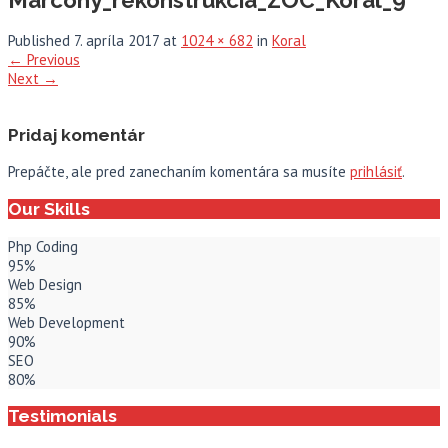
Published
7. apríla 2017
at
1024 × 682
in
Koral
←
Previous
Next
→
Pridaj komentár
Prepáčte, ale pred zanechaním komentára sa musíte
prihlásiť
.
Our Skills
Php Coding
95%
Web Design
85%
Web Development
90%
SEO
80%
Testimonials