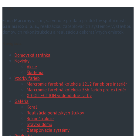
O nás
Firma
Marcony s. r. o.,
sa venuje predaju produktov spoločnosti
San marco s. p. a.,
realizáciou zatepľovacích systémov, výstavbou
domov, ich rekonštrukciou a realizáciou dekoratívnych omietok.
Navigácia
Domovská stránka
Novinky
Akcie
Školenia
Vzorky farieb
Marcromie farebná kolekcia 1212 farieb pre interiér
Marcromie farebná kolekcia 336 farieb pre exteriér
X-COLLECTION vodeodolné farby
Galéria
Koral
Realizácia benátskych štukov
Rekonštrukcie
Stavba domu
Zatepľovacie systémy
Produkty