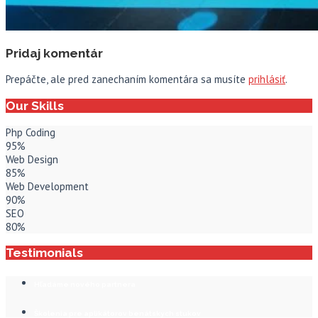
Pridaj komentár
Prepáčte, ale pred zanechaním komentára sa musíte
prihlásiť
.
Our Skills
Php Coding
95%
Web Design
85%
Web Development
90%
SEO
80%
Testimonials
Hľadáme nového partnera
Školenia pre aplikátorov benátskych stukov