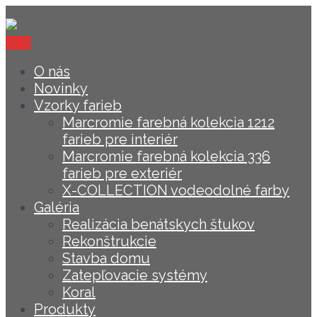
Menu
O nás
Novinky
Vzorky farieb
Marcromie farebná kolekcia 1212
farieb pre interiér
Marcromie farebná kolekcia 336
farieb pre exteriér
X-COLLECTION vodeodolné farby
Galéria
Realizácia benátskych štukov
Rekonštrukcie
Stavba domu
Zatepľovacie systémy
Koral
Produkty