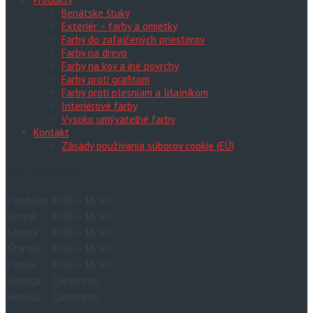
Benátske štuky
Exteriér – farby a omietky
Farby do zafajčených priestorov
Farby na drevo
Farby na kov a iné povrchy
Farby proti grafitom
Farby proti plesniam a lišajníkom
Interiérové farby
Vysoko umývateľné farby
Kontakt
Zásady používania súborov cookie (EÚ)
Otváracia doba
Pondelok
8:00 — 16:30
Utorok
8:00 — 16:30
Streda
8:00 — 16:30
Štvrtok
8:00 — 16:30
Piatok
8:00 — 16:30
Sobota
Zatvorené
Nedeľa
Zatvorené