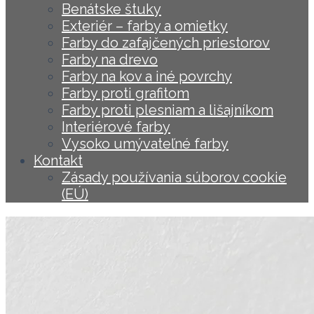
Benátske štuky
Exteriér – farby a omietky
Farby do zafajčených priestorov
Farby na drevo
Farby na kov a iné povrchy
Farby proti grafitom
Farby proti plesniam a lišajníkom
Interiérové farby
Vysoko umývateľné farby
Kontakt
Zásady používania súborov cookie
(EÚ)