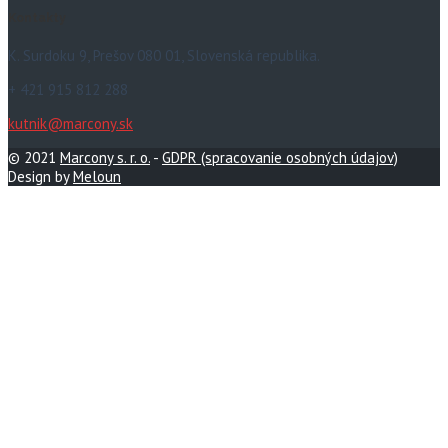
Kontakty
K. Surdoku 9, Prešov 080 01, Slovenská republika.
+ 421 915 812 288
kutnik@marcony.sk
© 2021
Marcony s. r. o.
-
GDPR (spracovanie osobných údajov)
Design by
Meloun