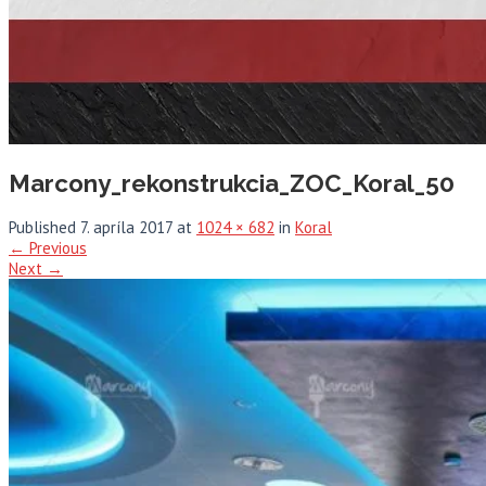
Marcony_rekonstrukcia_ZOC_Koral_50
Published
7. apríla 2017
at
1024 × 682
in
Koral
←
Previous
Next
→