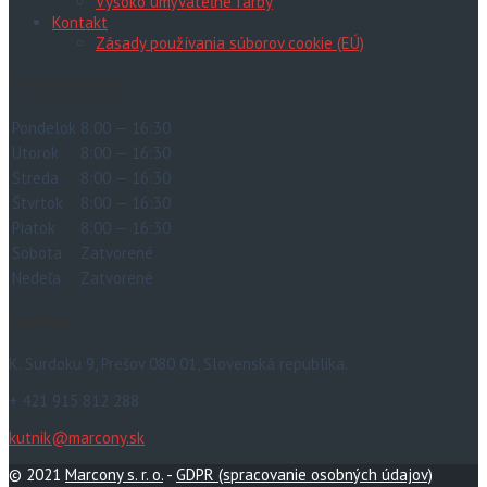
Vysoko umývateľné farby
Kontakt
Zásady používania súborov cookie (EÚ)
Otváracia doba
Pondelok
8:00 — 16:30
Utorok
8:00 — 16:30
Streda
8:00 — 16:30
Štvrtok
8:00 — 16:30
Piatok
8:00 — 16:30
Sobota
Zatvorené
Nedeľa
Zatvorené
Kontakty
K. Surdoku 9, Prešov 080 01, Slovenská republika.
+ 421 915 812 288
kutnik@marcony.sk
© 2021
Marcony s. r. o.
-
GDPR (spracovanie osobných údajov)