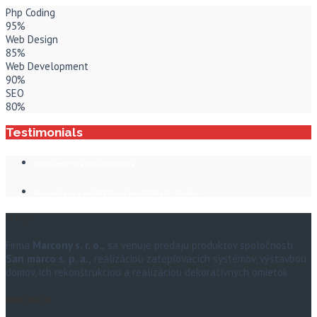
Php Coding
95%
Web Design
85%
Web Development
90%
SEO
80%
Testimonials
Hľadáme nového partnera
Školenia pre aplikátorov benátskych stukov
O nás
Firma
Marcony s. r. o.,
sa venuje predaju produktov spoločnosti
San marco s. p. a.,
realizáciou zatepľovacích systémov, výstavbou
domov, ich rekonštrukciou a realizáciou dekoratívnych omietok.
Navigácia