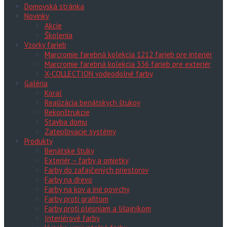
Domovská stránka
Novinky
Akcie
Školenia
Vzorky farieb
Marcromie farebná kolekcia 1212 farieb pre interiér
Marcromie farebná kolekcia 336 farieb pre exteriér
X-COLLECTION vodeodolné farby
Galéria
Koral
Realizácia benátskych štukov
Rekonštrukcie
Stavba domu
Zatepľovacie systémy
Produkty
Benátske štuky
Exteriér – farby a omietky
Farby do zafajčených priestorov
Farby na drevo
Farby na kov a iné povrchy
Farby proti grafitom
Farby proti plesniam a lišajníkom
Interiérové farby