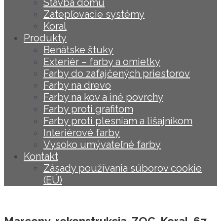
Stavba domu
Zatepľovacie systémy
Koral
Produkty
Benátske štuky
Exteriér – farby a omietky
Farby do zafajčených priestorov
Farby na drevo
Farby na kov a iné povrchy
Farby proti grafitom
Farby proti plesniam a lišajníkom
Interiérové farby
Vysoko umývateľné farby
Kontakt
Zásady používania súborov cookie
(EÚ)
Marcony_rekonstrukcia_ZOC_Koral_67