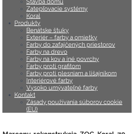
Stavba domu
Zatepľovacie systémy
Koral
Produkty
Benátske štuky
Exteriér – farby a omietky
Farby do zafajčených priestorov
Farby na drevo
Farby na kov a iné povrchy
Farby proti grafitom
Farby proti plesniam a lišajníkom
Interiérové farby
Vysoko umývateľné farby
Kontakt
Zásady používania súborov cookie
(EÚ)
Marcony_rekonstrukcia_ZOC_Koral_70