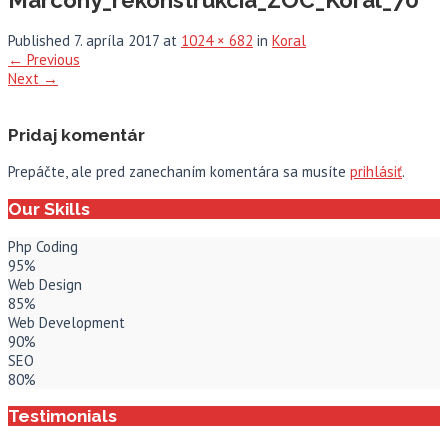
Published
7. apríla 2017
at
1024 × 682
in
Koral
←
Previous
Next
→
Pridaj komentár
Prepáčte, ale pred zanechaním komentára sa musíte
prihlásiť
.
Our Skills
Php Coding
95%
Web Design
85%
Web Development
90%
SEO
80%
Testimonials