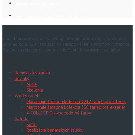
Hľadáme nového partnera
Školenia pre aplikátorov benátskych stukov
O nás
Firma
Marcony s. r. o.,
sa venuje predaju produktov spoločnosti
San marco s. p. a.,
realizáciou zatepľovacích systémov, výstavbou
domov, ich rekonštrukciou a realizáciou dekoratívnych omietok.
Navigácia
Domovská stránka
Novinky
Akcie
Školenia
Vzorky farieb
Marcromie farebná kolekcia 1212 farieb pre interiér
Marcromie farebná kolekcia 336 farieb pre exteriér
X-COLLECTION vodeodolné farby
Galéria
Koral
Realizácia benátskych štukov