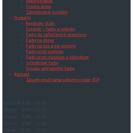
Rekonštrukcie
Stavba domu
Zatepľovacie systémy
Produkty
Benátske štuky
Exteriér – farby a omietky
Farby do zafajčených priestorov
Farby na drevo
Farby na kov a iné povrchy
Farby proti grafitom
Farby proti plesniam a lišajníkom
Interiérové farby
Vysoko umývateľné farby
Kontakt
Zásady používania súborov cookie (EÚ)
Otváracia doba
Pondelok
8:00 — 16:30
Utorok
8:00 — 16:30
Streda
8:00 — 16:30
Štvrtok
8:00 — 16:30
Piatok
8:00 — 16:30