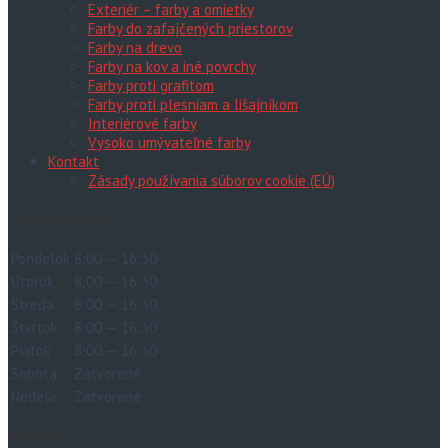
Exteriér – farby a omietky
Farby do zafajčených priestorov
Farby na drevo
Farby na kov a iné povrchy
Farby proti grafitom
Farby proti plesniam a lišajníkom
Interiérové farby
Vysoko umývateľné farby
Kontakt
Zásady používania súborov cookie (EÚ)
Otváracia doba
Pondelok
8:00 — 16:30
Utorok
8:00 — 16:30
Streda
8:00 — 16:30
Štvrtok
8:00 — 16:30
Piatok
8:00 — 16:30
Sobota
Zatvorené
Nedeľa
Zatvorené
Kontakty