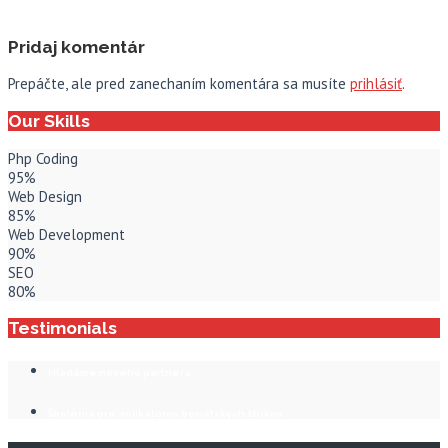
Pridaj komentár
Prepáčte, ale pred zanechaním komentára sa musíte
prihlásiť
.
Our Skills
Php Coding
95%
Web Design
85%
Web Development
90%
SEO
80%
Testimonials
Hľadáme nového partnera
Školenia pre aplikátorov benátskych stukov