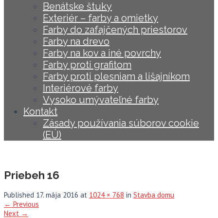
Benátske štuky
Exteriér – farby a omietky
Farby do zafajčených priestorov
Farby na drevo
Farby na kov a iné povrchy
Farby proti grafitom
Farby proti plesniam a lišajníkom
Interiérové farby
Vysoko umývateľné farby
Kontakt
Zásady používania súborov cookie
(EÚ)
Priebeh 16
Published
17. mája 2016
at
1024 × 768
in
Stavba domu
←
Previous
Next
→