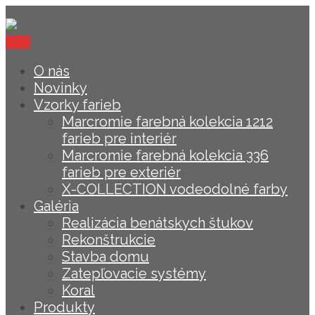
Menu
O nás
Novinky
Vzorky farieb
Marcromie farebná kolekcia 1212
farieb pre interiér
Marcromie farebná kolekcia 336
farieb pre exteriér
X-COLLECTION vodeodolné farby
Galéria
Realizácia benátskych štukov
Rekonštrukcie
Stavba domu
Zatepľovacie systémy
Koral
Produkty