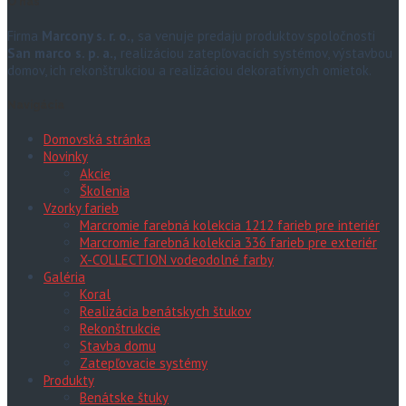
O nás
Firma
Marcony s. r. o.,
sa venuje predaju produktov spoločnosti
San marco s. p. a.,
realizáciou zatepľovacích systémov, výstavbou
domov, ich rekonštrukciou a realizáciou dekoratívnych omietok.
Navigácia
Domovská stránka
Novinky
Akcie
Školenia
Vzorky farieb
Marcromie farebná kolekcia 1212 farieb pre interiér
Marcromie farebná kolekcia 336 farieb pre exteriér
X-COLLECTION vodeodolné farby
Galéria
Koral
Realizácia benátskych štukov
Rekonštrukcie
Stavba domu
Zatepľovacie systémy
Produkty
Benátske štuky