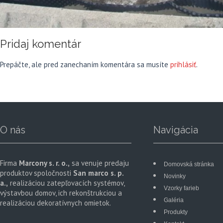
Pridaj komentár
Prepáčte, ale pred zanechaním komentára sa musíte
prihlásiť
.
O nás
Navigácia
Firma
Marcony s. r. o.,
sa venuje predaju
Domovská stránka
produktov spoločnosti
San marco s. p.
Novinky
a.,
realizáciou zatepľovacích systémov,
Vzorky farieb
výstavbou domov, ich rekonštrukciou a
Galéria
realizáciou dekoratívnych omietok.
Produkty