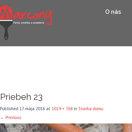
O nás
Priebeh 23
Published
17. mája 2016
at
1024 × 768
in
Stavba domu
←
Previous