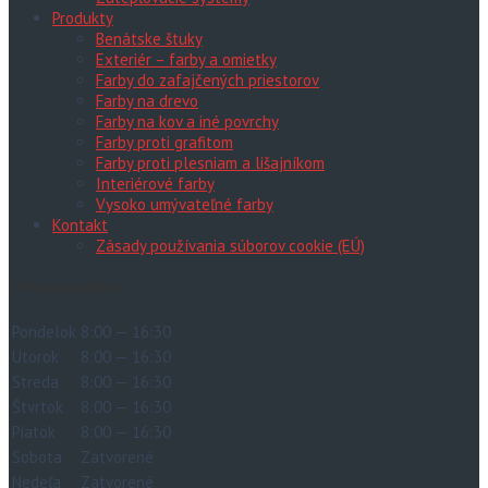
Produkty
Benátske štuky
Exteriér – farby a omietky
Farby do zafajčených priestorov
Farby na drevo
Farby na kov a iné povrchy
Farby proti grafitom
Farby proti plesniam a lišajníkom
Interiérové farby
Vysoko umývateľné farby
Kontakt
Zásady používania súborov cookie (EÚ)
Otváracia doba
Pondelok
8:00 — 16:30
Utorok
8:00 — 16:30
Streda
8:00 — 16:30
Štvrtok
8:00 — 16:30
Piatok
8:00 — 16:30
Sobota
Zatvorené
Nedeľa
Zatvorené