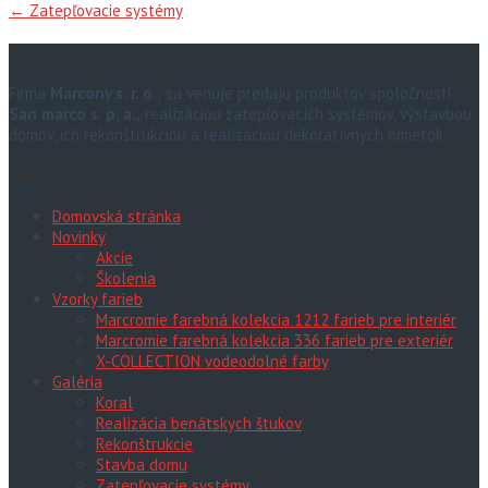
Post
←
Zatepľovacie systémy
navigation
O nás
Firma
Marcony s. r. o.,
sa venuje predaju produktov spoločnosti
San marco s. p. a.,
realizáciou zatepľovacích systémov, výstavbou
domov, ich rekonštrukciou a realizáciou dekoratívnych omietok.
Navigácia
Domovská stránka
Novinky
Akcie
Školenia
Vzorky farieb
Marcromie farebná kolekcia 1212 farieb pre interiér
Marcromie farebná kolekcia 336 farieb pre exteriér
X-COLLECTION vodeodolné farby
Galéria
Koral
Realizácia benátskych štukov
Rekonštrukcie
Stavba domu
Zatepľovacie systémy