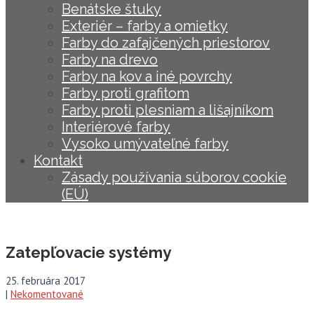
Benátske štuky
Exteriér – farby a omietky
Farby do zafajčených priestorov
Farby na drevo
Farby na kov a iné povrchy
Farby proti grafitom
Farby proti plesniam a lišajníkom
Interiérové farby
Vysoko umývateľné farby
Kontakt
Zásady používania súborov cookie
(EÚ)
Zatepľovacie systémy
25. februára 2017
|
Nekomentované